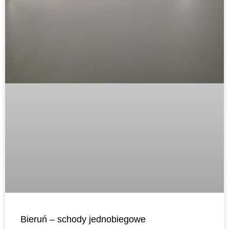
Bieruń – schody jednobiegowe