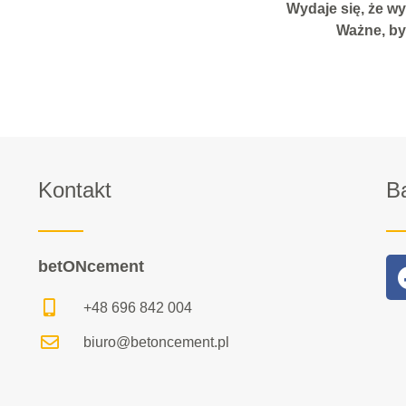
Wydaje się, że w
Ważne, by
Kontakt
B
betONcement
+48 696 842 004
biuro@betoncement.pl