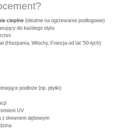
rocement?
ie cieplne
(idealne na ogrzewanie podłogowe)
sujący do każdego stylu
zchni
 (Hiszpania, Włochy, Francja od lat ’50-tych)
tniejące podłoże (np. płytki)
cji
promieni UV
a z drewnem dębowym
dzina