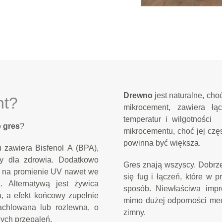
Drewno
jest naturalne, cho
nt?
mikrocement, zawiera łąc
temperatur i wilgotnośc
 gres
?
mikrocementu, choć jej czę
powinna być większa.
 zawiera Bisfenol A (BPA),
wy dla zdrowia. Dodatkowo
Gres znają wszyscy. Dobrze
m na promienie UV nawet we
się fug i łączeń, które w 
 Alternatywą jest żywica
sposób. Niewłaściwa impr
a, a efekt końcowy zupełnie
mimo dużej odporności mec
achlowana lub rozlewna, o
zimny.
)nych przepaleń.