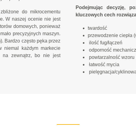
Podejmując decyzję, p
 zbliżone do mikrocementu
kluczowych cech rozwiąz
e. W naszej ocenie nie jest
estorów domowych, ponieważ
twardość
, mało precyzyjnych maszyn.
przewodzenie ciepła 
m). Bardzo często pęka przez
ilość fug/łączeń
 w niemal każdym markecie
odporność mechanic
 na zewnątrz, bo nie jest
powtarzalność wzoru
łatwość mycia
pielęgnacja/cyklinow