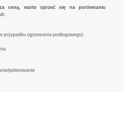
oza ceną, warto oprzeć się na porównaniu
ań:
(w przypadku ogrzewania podłogowego)
zna
anie/polerowanie