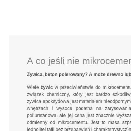
A co jeśli nie mikroceme
Żywica, beton polerowany? A może drewno lub
Wiele
żywic
w przeciwieństwie do mikrocementu
związek chemiczny, który jest bardzo szkodli
żywica epoksydowa jest materiałem nieodporny
wnętrzach i wysoce podatna na zarysowania.
poliuretanowa, ale jej cena jest znacznie wyższ
odmienny od mikrocementu. Jest to masa szp
jednolitej tafli bez przebarwień i charakter(ystycz