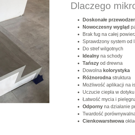
Dlaczego mik
Doskonałe przewodzen
Nowoczesny wygląd
pa
Brak fug na całej powier
Sprawdzony system od lat
Do stref wilgotnych
Idealny
na schody
Tańszy
od drewna
Dowolna
kolorystyka
Różnorodna
struktura
Możliwość aplikacji na is
Uczucie ciepła w dotyku
Łatwość mycia i pielęgna
Odporny
na działanie 
Twardość porównywaln
Cienkowarstwowa
okła