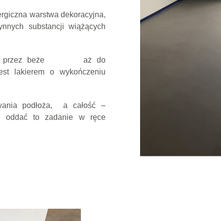
lergiczna warstwa dekoracyjna,
nnych substancji wiążących
arości, przez beże aż do
est lakierem o wykończeniu
wania podłoża, a całość –
to oddać to zadanie w ręce