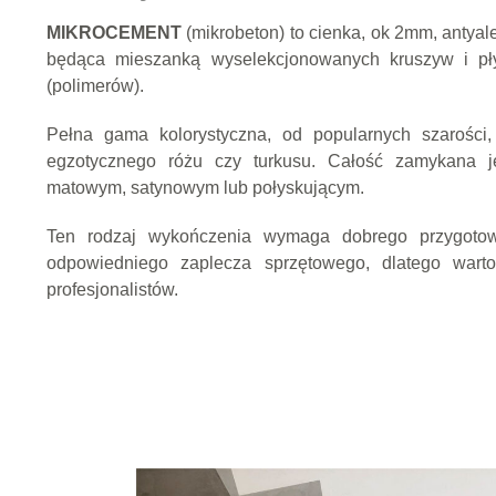
MIKROCEMENT
(mikrobeton) to cienka, ok 2mm, antya
będąca mieszanką wyselekcjonowanych kruszyw i pły
(polimerów).
Pełna gama kolorystyczna, od popularnych sz
egzotycznego różu czy turkusu. Całość zamykana j
matowym, satynowym lub połyskującym.
Ten rodzaj wykończenia wymaga dobrego przygoto
odpowiedniego zaplecza sprzętowego, dlatego war
profesjonalistów.