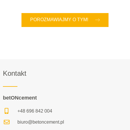
POROZMAWIAJMY O TYM!
Kontakt
betONcement
+48 696 842 004
biuro@betoncement.pl