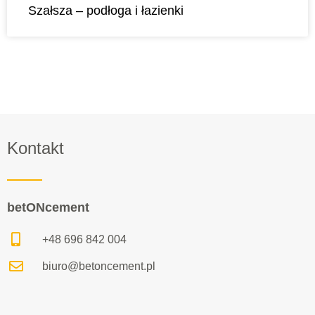
Szałsza – podłoga i łazienki
Kontakt
betONcement
+48 696 842 004
biuro@betoncement.pl